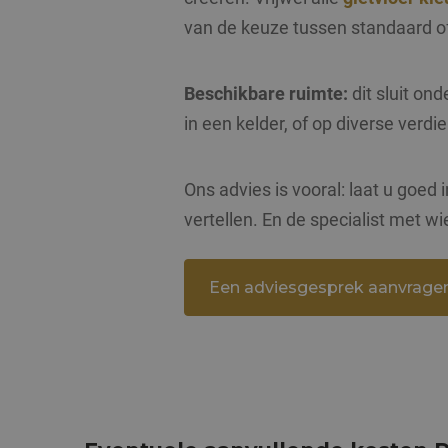
van de keuze tussen standaard o
Naam
Naam
Beschikbare ruimte:
dit sluit on
fp_user_id
Aanbiede
Naam
Domein
in een kelder, of op diverse verdi
_ga
_gcl_au
Google L
.janmaatv
Ons advies is vooral: laat u goed 
IDE
Google L
.doublecl
vertellen. En de specialist met wi
_ga_S1QWMFKRM6
Een adviesgesprek aanvrage