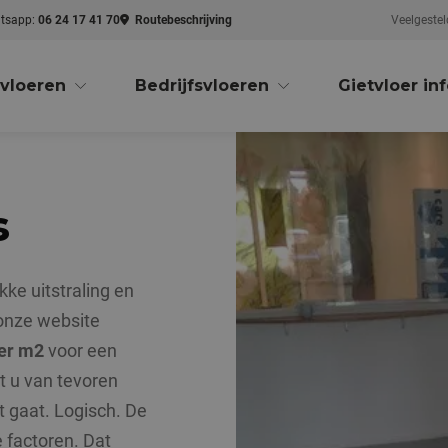
tsapp:
06 24 17 41 70
Routebeschrijving
Veelgestel
vloeren
Bedrijfsvloeren
Gietvloer in
s
kke uitstraling en
 onze website
per m2
voor een
at u van tevoren
t gaat. Logisch. De
e factoren. Dat