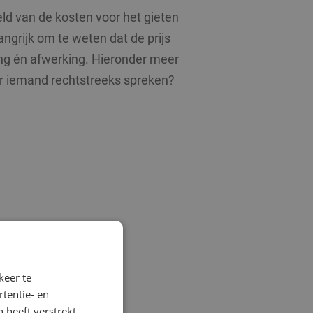
d van de kosten voor het gieten
angrijk om te weten dat de prijs
ing én afwerking. Hieronder meer
ever iemand rechtstreeks spreken?
keer te
tentie- en
 heeft verstrekt