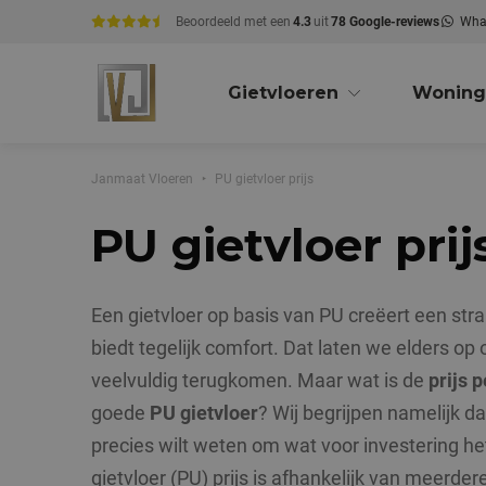
Beoordeeld met een
4.3
uit
78 Google-reviews
Wha
Gietvloeren
Woning
Janmaat Vloeren
PU gietvloer prijs
PU gietvloer prij
Een gietvloer op basis van PU creëert een stra
biedt tegelijk comfort. Dat laten we elders op
veelvuldig terugkomen. Maar wat is de
prijs 
goede
PU gietvloer
? Wij begrijpen namelijk d
precies wilt weten om wat voor investering he
gietvloer (PU) prijs is afhankelijk van meerder