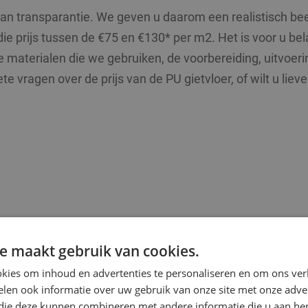
n transparantie. We geven u daarom een realistisch beel
ie prijs tussen de €75 en €130* per m2. Het is voor u bel
e materialen die we gebruiken, de voorbereiding, uitvoer
te vragen over de prijs van de PU gietvloer, of wilt u li
e maakt gebruik van cookies.
kies om inhoud en advertenties te personaliseren en om ons ver
van een PU gietvloer bepalen
len ook informatie over uw gebruik van onze site met onze adver
 die deze kunnen combineren met andere informatie die u aan hen