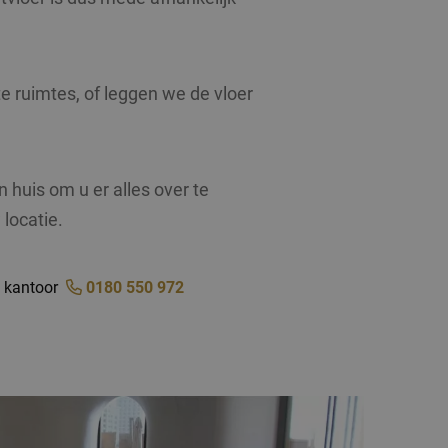
jving
te ruimtes, of leggen we de vloer
ersal Analytics -
gemeen gebruikte
ormatie uit over
t gebruikt om
le advertenties die
willekeurig
ebsite bezocht.
. Het is
 huis om u er alles over te
en wordt gebruikt
ormatie uit over
 te berekenen voor
le advertenties die
 locatie.
ebsite bezocht.
ytics om de
t kantoor
0180 550 972