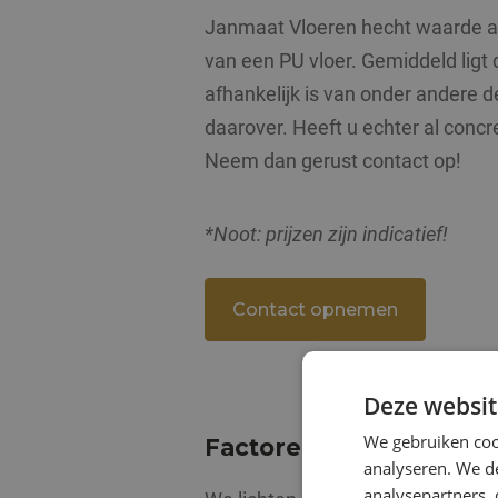
Janmaat Vloeren hecht waarde aa
van een PU vloer. Gemiddeld ligt d
afhankelijk is van onder andere d
daarover. Heeft u echter al concre
Neem dan gerust contact op!
*Noot: prijzen zijn indicatief!
Contact opnemen
Deze websit
We gebruiken coo
Factoren die de prijs 
analyseren. We de
analysepartners,