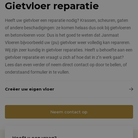
Nieuws & blog
Gietvloer reparatie
Pandomovloeren
Contact
Heeft uw gietvloer een reparatie nodig? Krassen, scheuren, gaten
Grindvloeren
of andere beschadigingen: ze komen helaas dus ook bij gietvloeren
en betonvloeren voor. Dus is het goed te weten dat Janmaat
Marmergrindvloeren
Vloeren bijvoorbeeld uw (pu) gietvloer weer volledig kan repareren.
Wij zijn zeer kundig in gietvloer reparaties. Heeft u behoefte aan een
PVC vloeren
gietvloer reparatie en vraagt u zich af hoe dat in z’n werk gaat?
Lees dan even verder of neem direct contact op door te bellen, of
onderstaand formulier in te vullen.
Creëer uw eigen vloer
Neem contact op