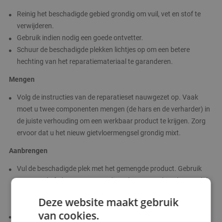
Reinig het beschadigde gebied grondig om vuil, vet en stof te
verwijderen.
Gebruik indien nodig een goede ontvetter.
Schuur de beschadigde plekken lichtjes op om een betere
hechting van het reparatiemateriaal te garanderen.
Mengen
Volg de instructies van de reparatieset nauwgezet op. Vaak
moet u twee componenten mengen (de hars en de verharder) in
de juiste verhouding om een ​​werkbaar product te krijgen. Zorg
ervoor dat u het nieuw gietvloermengsel grondig mixt.
Aanbrengen
Vul de beschadigde plek met het gemengde product. Gebruik
een spatel of plamuurmes om dit te doen en probeer het zo vlak
mogelijk te maken, zodat het gelijk komt met de rest van de
Deze website maakt gebruik
vloer.
van cookies.
Als de schade diep is, moet u mogelijk in lagen werken, waarbij u