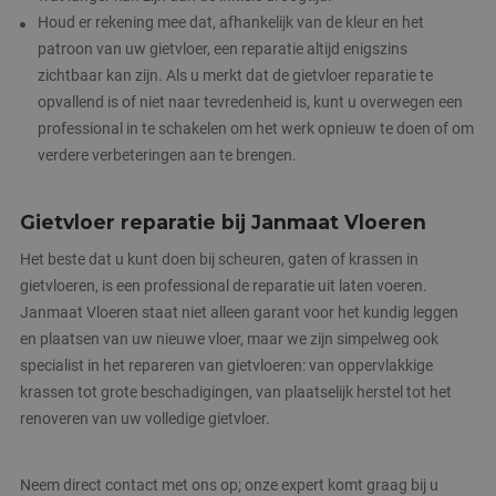
Strikt noodzakelijke cookies maken de
Houd er rekening mee dat, afhankelijk van de kleur en het
kernfunctionaliteiten van de website mogelijk, zoals
patroon van uw gietvloer, een reparatie altijd enigszins
gebruikersaanmelding en accountbeheer. De
website kan niet goed worden gebruikt zonder de
zichtbaar kan zijn. Als u merkt dat de gietvloer reparatie te
strikt noodzakelijke cookies.
opvallend is of niet naar tevredenheid is, kunt u overwegen een
Naam
Aanbieder
/
Domein
Vervaldatum
professional in te schakelen om het werk opnieuw te doen of om
CookieScriptConsent
4 weken 2
CookieScript
verdere verbeteringen aan te brengen.
dagen
www.janmaatvloeren.nl
Gietvloer reparatie bij Janmaat Vloeren
Het beste dat u kunt doen bij scheuren, gaten of krassen in
gietvloeren, is een professional de reparatie uit laten voeren.
Janmaat Vloeren staat niet alleen garant voor het kundig leggen
en plaatsen van uw nieuwe vloer, maar we zijn simpelweg ook
specialist in het repareren van gietvloeren: van oppervlakkige
PHPSESSID
Sessie
PHP.net
www.janmaatvloeren.nl
krassen tot grote beschadigingen, van plaatselijk herstel tot het
renoveren van uw volledige gietvloer.
Google Privacy Policy
Neem direct contact met ons op; onze expert komt graag bij u