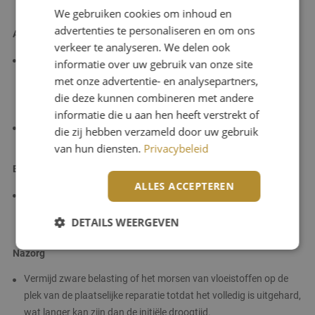
elke laag laat drogen voordat u de volgende aanbrengt.
We gebruiken cookies om inhoud en
advertenties te personaliseren en om ons
Afwerking
verkeer te analyseren. We delen ook
Wanneer het reparatiemateriaal volledig is uitgehard (volg de
informatie over uw gebruik van onze site
aanbevelingen op de verpakking voor de droogtijd), kunt u het
met onze advertentie- en analysepartners,
oppervlak lichtjes schuren, zodat het mooi overeenkomt met de
die deze kunnen combineren met andere
rest van de vloer.
informatie die u aan hen heeft verstrekt of
Reinig het gerepareerde gebied grondig om stof en puin te
die zij hebben verzameld door uw gebruik
verwijderen.
van hun diensten.
Privacybeleid
Bescherming
ALLES ACCEPTEREN
Afhankelijk van de oorspronkelijke afwerking van de gietvloer,
wilt u misschien een beschermende nieuwe topcoating
DETAILS WEERGEVEN
aanbrengen over het gerepareerde gebied.
Nazorg
Vermijd zware belasting of het morsen van vloeistoffen op de
Strikt noodzakelijk
Prestatie
Targeting
plek van de plaatselijke reparatie totdat het volledig is uitgehard,
Functioneel
Niet-geclassificeerd
wat langer kan zijn dan de initiële droogtijd.