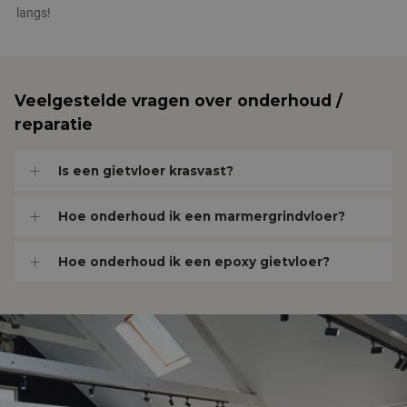
langs!
Veelgestelde vragen over onderhoud /
reparatie
Is een gietvloer krasvast?
Hoe onderhoud ik een marmergrindvloer?
Hoe onderhoud ik een epoxy gietvloer?
Aanbieder
/
Naam
Vervaldatum
Omschrijving
Domein
Aanbieder
/
Naam
Vervaldatum
Omschr
Domein
fp_user_id
.janmaatvloeren.nl
1 jaar 1
maand
_ga
1 jaar 1
Deze c
Google LLC
Aanbieder
/
Naam
Vervaldatum
Omschrijving
maand
is geko
.janmaatvloeren.nl
Domein
Google 