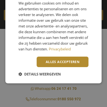
We gebruiken cookies om inhoud en
advertenties te personaliseren en om ons
verkeer te analyseren. We delen ook
Maak een afspraak
informatie over uw gebruik van onze site
met onze advertentie- en analysepartners,
die deze kunnen combineren met andere
informatie die u aan hen heeft verstrekt of
Showroom
die zij hebben verzameld door uw gebruik
van hun diensten.
Privacybeleid
Noord 44,
2931 SK Krimpen aan de Lek
ALLES ACCEPTEREN
Contact
DETAILS WEERGEVEN
info@janmaatvloeren.nl
Whatsapp:
06 24 17 41 70
Strikt noodzakelijk
Prestatie
Targeting
Telefoonnummer:
0180 550 972
Functioneel
Niet-geclassificeerd