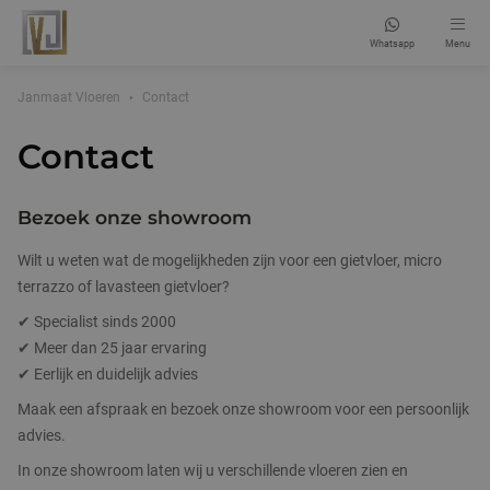
Whatsapp
Menu
Gietvloeren
Janmaat Vloeren
Contact
Woningvloeren
Contact
Gietvloeren
Bedrijfsvloeren
Gietvloer betonlook
Keukenvloeren
Bezoek onze showroom
Gietvloer informatie
Gietvloer lavasteen
Woonkamervloeren
Winkelvloeren
Wilt u weten wat de mogelijkheden zijn voor een gietvloer, micro
terrazzo of lavasteen gietvloer?
Maak een afspraak
Beton cire vloeren
Slaapkamervloeren
Kantoorvloeren
Gietvloeren showroom
✔ Specialist sinds 2000
Industrielook vloeren
Badkamervloeren
Horecavloeren
Gietvloer kleuren
✔ Meer dan 25 jaar ervaring
Veelgestelde vragen
✔ Eerlijk en duidelijk advies
Gietvloer epoxy
Garagevloeren
Werkplaatsvloeren
Gietvloer reparatie
Projecten
Maak een afspraak en bezoek onze showroom voor een persoonlijk
Gietvloer PU
Sportvloer
Gietvloer kosten
advies.
Over ons
In onze showroom laten wij u verschillende vloeren zien en
Terrazzo gietvloer