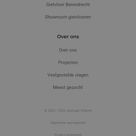
om de s
gebruikt en
Gietvloer Barendrecht
te beh
over
eventuele
advertenties
Showroom gietvloeren
die de
eindgebruiker
heeft gezien
voordat hij
Over ons
de genoemde
website
bezocht.
Over ons
Projecten
Veelgestelde vragen
Meest gezocht
© 2023 - 2026 Janmaat Vloeren
Algemene voorwaarden
Privacy statement