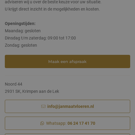
Nieuws & blog
adviseren wij u over de beste keuze voor uw situatie.
U krijgt direct inzicht in de mogelijkheden en kosten.
Pandomovloeren
Contact
Openingstijden:
Grindvloeren
Maandag: gesloten
Marmergrindvloeren
Dinsdag t/m zaterdag: 09:00 tot 17:00
Zondag: gesloten
PVC vloeren
Maak een afspraak
Noord 44
2931 SK, Krimpen aan de Lek
info@janmaatvloeren.nl
Whatsapp:
06 24 17 41 70