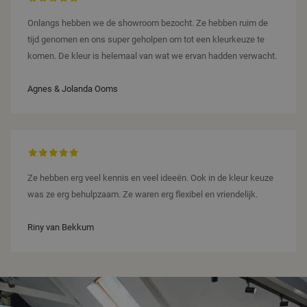
over hoe de
maand
gebruik
eindgebruiker
Google 
de website
Onlangs hebben we de showroom bezocht. Ze hebben ruim de
om de s
gebruikt en
te beh
tijd genomen en ons super geholpen om tot een kleurkeuze te
over
eventuele
komen. De kleur is helemaal van wat we ervan hadden verwacht.
advertenties
die de
eindgebruiker
heeft gezien
Agnes & Jolanda Ooms
voordat hij
de genoemde
website
bezocht.
Ze hebben erg veel kennis en veel ideeën. Ook in de kleur keuze
was ze erg behulpzaam. Ze waren erg flexibel en vriendelijk.
Riny van Bekkum