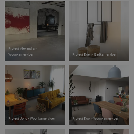
Functioneel
Niet-geclassificeerd
Strikt noodzakelijke cookies maken de
kernfunctionaliteiten van de website mogelijk, zoals
gebruikersaanmelding en accountbeheer. De
website kan niet goed worden gebruikt zonder de
strikt noodzakelijke cookies.
Naam
Aanbieder
/
Domein
Vervaldatum
Project Alexandra -
CookieScriptConsent
4 weken 2
CookieScript
dagen
www.janmaatvloeren.nl
Woonkamervloer
Project Doen - Badkamervloer
PHPSESSID
Sessie
PHP.net
www.janmaatvloeren.nl
Project Jong - Woonkamervloer
Project Kooi - Woonkamervloer