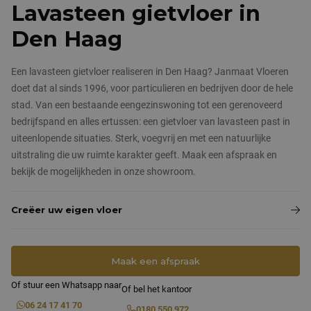
Nieuws & blog
Lavasteen gietvloer in
Pandomovloeren
Den Haag
Contact
Grindvloeren
Een lavasteen gietvloer realiseren in Den Haag? Janmaat Vloeren
Marmergrindvloeren
doet dat al sinds 1996, voor particulieren en bedrijven door de hele
stad. Van een bestaande eengezinswoning tot een gerenoveerd
PVC vloeren
bedrijfspand en alles ertussen: een gietvloer van lavasteen past in
uiteenlopende situaties. Sterk, voegvrij en met een natuurlijke
uitstraling die uw ruimte karakter geeft. Maak een afspraak en
bekijk de mogelijkheden in onze showroom.
Creëer uw eigen vloer
Maak een afspraak
Of stuur een Whatsapp naar
Of bel het kantoor
06 24 17 41 70
0180 550 972