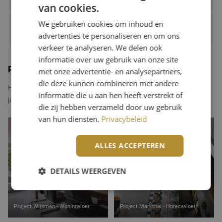
gietvloer uitgehard is?
van cookies.
We gebruiken cookies om inhoud en
Past een lavasteen gietvloer op iedere
advertenties te personaliseren en om ons
ondervloer?
verkeer te analyseren. We delen ook
informatie over uw gebruik van onze site
Projecten voor uw inspiratie
met onze advertentie- en analysepartners,
die deze kunnen combineren met andere
Hieronder ziet u een greep uit de projecten die wij de afgelopen
informatie die u aan hen heeft verstrekt of
jaren hebben opgeleverd, bij particulieren thuis en bij bedrijven.
die zij hebben verzameld door uw gebruik
van hun diensten.
Privacybeleid
ALLES ACCEPTEREN
DETAILS WEERGEVEN
Project Wijsman - Woningvloer
Project Markthal - Horecavloer
Strikt noodzakelijk
Prestatie
Targeting