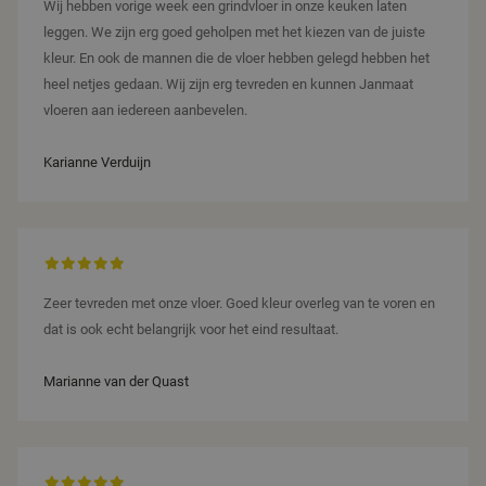
Wij hebben vorige week een grindvloer in onze keuken laten
Naam
Vervaldatum
Omschrijving
maand
is geko
.janmaatvloeren.nl
Domein
Google 
leggen. We zijn erg goed geholpen met het kiezen van de juiste
Analyti
_gcl_au
3 maanden
Deze cookie
Google LLC
belangr
kleur. En ook de mannen die de vloer hebben gelegd hebben het
wordt
.janmaatvloeren.nl
is van 
ingesteld
heel netjes gedaan. Wij zijn erg tevreden en kunnen Janmaat
algeme
door
gebruik
Doubleclick
vloeren aan iedereen aanbevelen.
analyse
en voert
Google
informatie uit
cookie
over hoe de
Karianne Verduijn
gebruik
eindgebruiker
gebruik
de website
onders
gebruikt en
door e
over
willeke
eventuele
gegene
advertenties
nummer
die de
wijzen a
eindgebruiker
Het is
heeft gezien
in elk
Zeer tevreden met onze vloer. Goed kleur overleg van te voren en
voordat hij
pagina
de genoemde
dat is ook echt belangrijk voor het eind resultaat.
een sit
website
gebrui
bezocht.
bezoeke
en
Marianne van der Quast
IDE
1 jaar
Deze cookie
Google LLC
campag
wordt
.doubleclick.net
te bere
ingesteld
de
door
analys
Doubleclick
van de s
en voert
informatie uit
_ga_S1QWMFKRM6
.janmaatvloeren.nl
1 jaar 1
Deze co