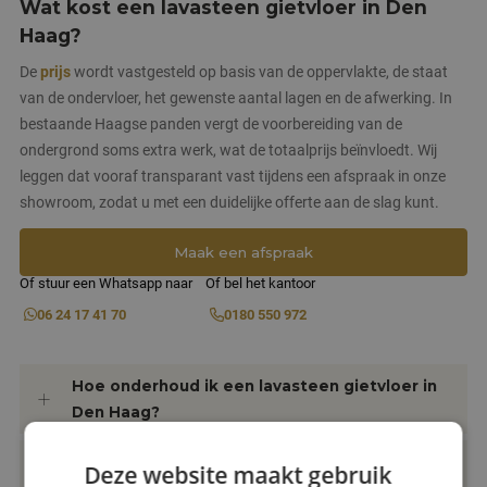
Wat kost een lavasteen gietvloer in Den
Haag?
De
prijs
wordt vastgesteld op basis van de oppervlakte, de staat
van de ondervloer, het gewenste aantal lagen en de afwerking. In
bestaande Haagse panden vergt de voorbereiding van de
ondergrond soms extra werk, wat de totaalprijs beïnvloedt. Wij
leggen dat vooraf transparant vast tijdens een afspraak in onze
showroom, zodat u met een duidelijke offerte aan de slag kunt.
Maak een afspraak
Of stuur een Whatsapp naar
Of bel het kantoor
06 24 17 41 70
0180 550 972
Hoe onderhoud ik een lavasteen gietvloer in
Den Haag?
Hoe lang duurt het voordat een lavasteen
Deze website maakt gebruik