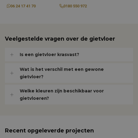
06 24 17 41 70
0180 550 972
Veelgestelde vragen over de gietvloer
Is een gietvloer krasvast?
Wat is het verschil met een gewone
gietvloer?
Welke kleuren zijn beschikbaar voor
gietvloeren?
Aanbieder
/
Naam
Vervaldatum
Omschrijving
Domein
Aanbieder
/
Naam
Vervaldatum
Omschr
Domein
fp_user_id
.janmaatvloeren.nl
1 jaar 1
maand
_ga
1 jaar 1
Deze c
Google LLC
Aanbieder
/
Naam
Vervaldatum
Omschrijving
maand
is geko
.janmaatvloeren.nl
Domein
Google 
Recent opgeleverde projecten
Analyti
_gcl_au
3 maanden
Deze cookie
Google LLC
belangr
wordt