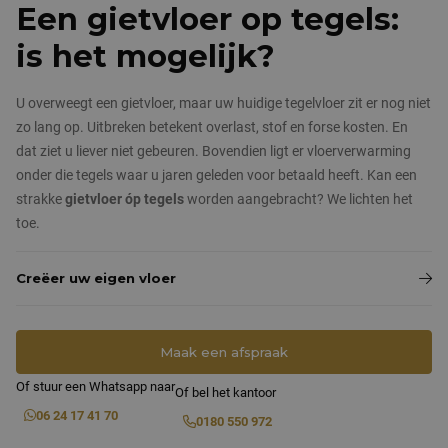
Nieuws & blog
Een gietvloer op tegels:
Pandomovloeren
is het mogelijk?
Contact
Grindvloeren
U overweegt een gietvloer, maar uw huidige tegelvloer zit er nog niet
Marmergrindvloeren
zo lang op. Uitbreken betekent overlast, stof en forse kosten. En
dat ziet u liever niet gebeuren. Bovendien ligt er vloerverwarming
PVC vloeren
onder die tegels waar u jaren geleden voor betaald heeft. Kan een
strakke
gietvloer óp tegels
worden aangebracht? We lichten het
toe.
Creëer uw eigen vloer
Maak een afspraak
Of stuur een Whatsapp naar
Of bel het kantoor
06 24 17 41 70
0180 550 972