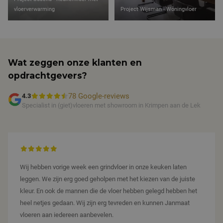
over
eventuele
vloerverwarming
Project Wijsman - Woningvloer
advertenties
die de
eindgebruiker
heeft gezien
voordat hij
de genoemde
website
Wat zeggen onze klanten en
bezocht.
opdrachtgevers?
78 Google-reviews
4.3
Specialist in (giet)vloeren met showroom in Krimpen aan de Lek
Wij hebben vorige week een grindvloer in onze keuken laten
leggen. We zijn erg goed geholpen met het kiezen van de juiste
kleur. En ook de mannen die de vloer hebben gelegd hebben het
heel netjes gedaan. Wij zijn erg tevreden en kunnen Janmaat
vloeren aan iedereen aanbevelen.