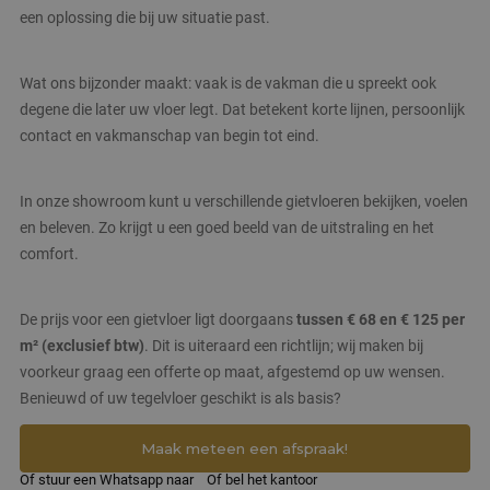
gebruikersaanmelding en accountbeheer. De
een oplossing die bij uw situatie past.
website kan niet goed worden gebruikt zonder de
strikt noodzakelijke cookies.
Wat ons bijzonder maakt: vaak is de vakman die u spreekt ook
Naam
Aanbieder
/
Domein
Vervaldatum
degene die later uw vloer legt. Dat betekent korte lijnen, persoonlijk
CookieScriptConsent
4 weken 2
CookieScript
dagen
www.janmaatvloeren.nl
contact en vakmanschap van begin tot eind.
In onze showroom kunt u verschillende gietvloeren bekijken, voelen
en beleven. Zo krijgt u een goed beeld van de uitstraling en het
comfort.
De prijs voor een gietvloer ligt doorgaans
tussen € 68 en € 125 per
PHPSESSID
Sessie
PHP.net
m² (exclusief btw)
. Dit is uiteraard een richtlijn; wij maken bij
www.janmaatvloeren.nl
voorkeur graag een offerte op maat, afgestemd op uw wensen.
Benieuwd of uw tegelvloer geschikt is als basis?
Google Privacy Policy
Maak meteen een afspraak!
Of stuur een Whatsapp naar
Of bel het kantoor