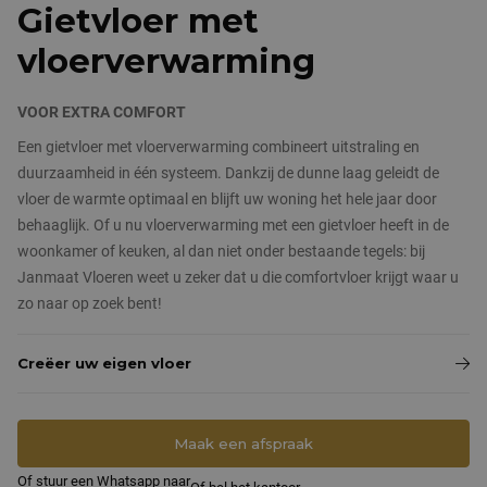
Nieuws & blog
Gietvloer met
Pandomovloeren
vloerverwarming
Contact
Grindvloeren
VOOR EXTRA COMFORT
Marmergrindvloeren
Een gietvloer met vloerverwarming combineert uitstraling en
duurzaamheid in één systeem. Dankzij de dunne laag geleidt de
PVC vloeren
vloer de warmte optimaal en blijft uw woning het hele jaar door
behaaglijk. Of u nu vloerverwarming met een gietvloer heeft in de
woonkamer of keuken, al dan niet onder bestaande tegels: bij
Janmaat Vloeren weet u zeker dat u die comfortvloer krijgt waar u
zo naar op zoek bent!
Creëer uw eigen vloer
Maak een afspraak
Of stuur een Whatsapp naar