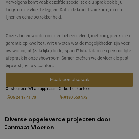
strikt noodzakelijke cookies.
Vervolgens komt vaak dezelfde specialist die u sprak ook bij u
langs om de vloer te leggen. Dát is de kracht van korte, directe
Naam
Aanbieder
/
Domein
Vervaldatum
lijnen en echte betrokkenheid.
CookieScriptConsent
4 weken 2
CookieScript
dagen
www.janmaatvloeren.nl
Onze vloeren worden in eigen beheer gelegd, met zorg, precisie en
garantie op kwaliteit. Wilt u weten wat de mogelijkheden zijn voor
uw woning of (zakelijke) bedrijfspand? Maak dan een persoonlijke
afspraak in onze showroom. Samen creëren we de vloer die past
bij uw stijl én uw comfort.
Maak een afspraak
PHPSESSID
Sessie
PHP.net
www.janmaatvloeren.nl
Of stuur een Whatsapp naar
Of bel het kantoor
06 24 17 41 70
0180 550 972
Google Privacy Policy
Diverse opgeleverde projecten door
Janmaat Vloeren