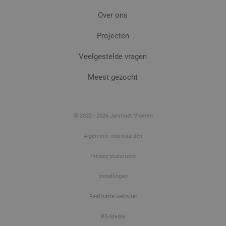
Over ons
Projecten
Veelgestelde vragen
Meest gezocht
© 2023 - 2026 Janmaat Vloeren
Algemene voorwaarden
Privacy statement
Instellingen
Realisatie website:
RB-Media
Beoordeeld met een
4.3
uit
78 Google-reviews