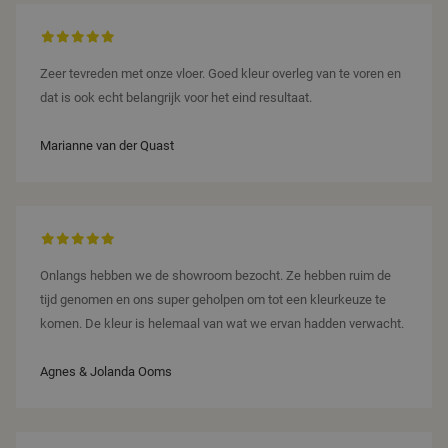
eindgebruiker
heeft gezien
voordat hij
de genoemde
website
Zeer tevreden met onze vloer. Goed kleur overleg van te voren en
bezocht.
dat is ook echt belangrijk voor het eind resultaat.
Marianne van der Quast
Onlangs hebben we de showroom bezocht. Ze hebben ruim de
tijd genomen en ons super geholpen om tot een kleurkeuze te
komen. De kleur is helemaal van wat we ervan hadden verwacht.
Agnes & Jolanda Ooms