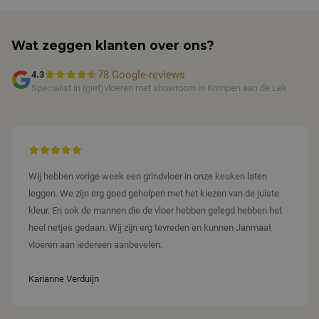
analyse
en voert
Google
informatie uit
cookie
over hoe de
gebruik
eindgebruiker
Wat zeggen klanten over ons?
gebruik
de website
onders
gebruikt en
door e
over
willeke
78 Google-reviews
4.3
eventuele
gegene
advertenties
Specialist in (giet)vloeren met showroom in Krimpen aan de Lek
nummer
die de
wijzen a
eindgebruiker
Het is
heeft gezien
in elk
voordat hij
pagina
de genoemde
een sit
website
gebrui
bezocht.
bezoeke
en
Wij hebben vorige week een grindvloer in onze keuken laten
IDE
1 jaar
Deze cookie
Google LLC
campag
wordt
.doubleclick.net
te bere
leggen. We zijn erg goed geholpen met het kiezen van de juiste
ingesteld
de
door
kleur. En ook de mannen die de vloer hebben gelegd hebben het
analys
Doubleclick
van de s
heel netjes gedaan. Wij zijn erg tevreden en kunnen Janmaat
en voert
informatie uit
_ga_S1QWMFKRM6
.janmaatvloeren.nl
1 jaar 1
Deze co
vloeren aan iedereen aanbevelen.
over hoe de
maand
gebruik
eindgebruiker
Google 
de website
om de s
gebruikt en
Karianne Verduijn
te beh
over
eventuele
advertenties
die de