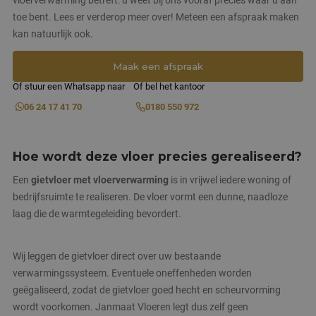
vloerverwarming betreft: u weet bij ons vooraf precies waar u aan
toe bent. Lees er verderop meer over! Meteen een afspraak maken
kan natuurlijk ook.
Maak een afspraak
Of stuur een Whatsapp naar
Of bel het kantoor
06 24 17 41 70
0180 550 972
Hoe wordt deze vloer precies gerealiseerd?
Een
gietvloer met vloerverwarming
is in vrijwel iedere woning of
bedrijfsruimte te realiseren. De vloer vormt een dunne, naadloze
laag die de warmtegeleiding bevordert.
Wij leggen de gietvloer direct over uw bestaande
verwarmingssysteem. Eventuele oneffenheden worden
geëgaliseerd, zodat de gietvloer goed hecht en scheurvorming
wordt voorkomen. Janmaat Vloeren legt dus zelf geen