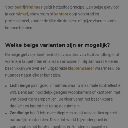
Voor
bedrijfsruimtes
geldt hetzelfde principe. Een beige gietvloer
in een
winkel
, showroom of
kantoor
oogt verzorgd en
professioneel, zonder de kilte die donkere of grijze vloeren soms
kunnen hebben.
Welke beige varianten zijn er mogelijk?
De beige gietvloer kent tientallen variaties: van licht zandbeige tot
warmere taupetinten en alles daartussenin. Bij Janmaat Vloeren
beschikken we over een uitgebreide
kleurenwaaier
waarmee u de
nuances naast elkaar kunt zien.
Licht beige
past goed in ruimtes waar u maximale lichtreflectie
wilt. Denk aan noordelijk gelegen woonkamers of kantoren met
wat beperkte raampartijen. De vloer vangt het beschikbare
daglicht en kaatst het terug de ruimte in.
Zandbeige
heeft iets meer diepte en roept associaties op met
natuurlijke materialen. Deze tint werkt bijzonder goed in
combinatie met houten meubels en/of stenen accenten.