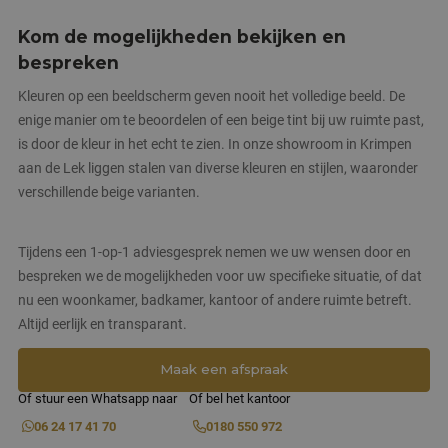
Kom de mogelijkheden bekijken en
bespreken
Kleuren op een beeldscherm geven nooit het volledige beeld. De
enige manier om te beoordelen of een beige tint bij uw ruimte past,
is door de kleur in het echt te zien. In onze showroom in Krimpen
aan de Lek liggen stalen van diverse kleuren en stijlen, waaronder
verschillende beige varianten.
Tijdens een 1-op-1 adviesgesprek nemen we uw wensen door en
bespreken we de mogelijkheden voor uw specifieke situatie, of dat
nu een woonkamer, badkamer, kantoor of andere ruimte betreft.
Altijd eerlijk en transparant.
Aanbieder
/
Naam
Vervaldatum
Omschrijving
Maak een afspraak
Domein
Aanbieder
/
Naam
Vervaldatum
Omschr
Domein
Of stuur een Whatsapp naar
Of bel het kantoor
fp_user_id
.janmaatvloeren.nl
1 jaar 1
maand
_ga
1 jaar 1
Deze c
Google LLC
Aanbieder
/
06 24 17 41 70
0180 550 972
Naam
Vervaldatum
Omschrijving
maand
is geko
.janmaatvloeren.nl
Domein