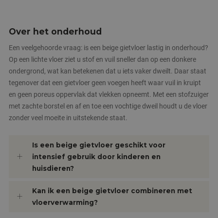
Strikt noodzakelijke cookies maken de
kernfunctionaliteiten van de website mogelijk, zoals
gebruikersaanmelding en accountbeheer. De
Over het onderhoud
website kan niet goed worden gebruikt zonder de
strikt noodzakelijke cookies.
Een veelgehoorde vraag: is een beige gietvloer lastig in onderhoud?
Naam
Aanbieder
/
Domein
Vervaldatum
Op een lichte vloer ziet u stof en vuil sneller dan op een donkere
CookieScriptConsent
4 weken 2
CookieScript
ondergrond, wat kan betekenen dat u iets vaker dweilt. Daar staat
dagen
www.janmaatvloeren.nl
tegenover dat een gietvloer geen voegen heeft waar vuil in kruipt
en geen poreus oppervlak dat vlekken opneemt. Met een stofzuiger
met zachte borstel en af en toe een vochtige dweil houdt u de vloer
zonder veel moeite in uitstekende staat.
Is een beige gietvloer geschikt voor
intensief gebruik door kinderen en
PHPSESSID
Sessie
PHP.net
huisdieren?
www.janmaatvloeren.nl
Kan ik een beige gietvloer combineren met
vloerverwarming?
Google Privacy Policy