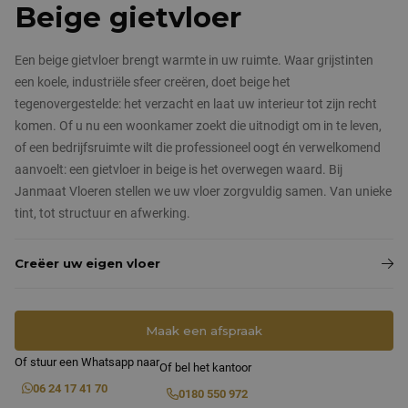
Nieuws & blog
Beige gietvloer
Pandomovloeren
Contact
Een beige gietvloer brengt warmte in uw ruimte. Waar grijstinten
Grindvloeren
een koele, industriële sfeer creëren, doet beige het
tegenovergestelde: het verzacht en laat uw interieur tot zijn recht
Marmergrindvloeren
komen. Of u nu een woonkamer zoekt die uitnodigt om in te leven,
of een bedrijfsruimte wilt die professioneel oogt én verwelkomend
PVC vloeren
aanvoelt: een gietvloer in beige is het overwegen waard. Bij
Janmaat Vloeren stellen we uw vloer zorgvuldig samen. Van unieke
tint, tot structuur en afwerking.
Creëer uw eigen vloer
Maak een afspraak
Of stuur een Whatsapp naar
Of bel het kantoor
06 24 17 41 70
0180 550 972