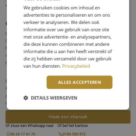
willen uitstralen, is een beige gietvloer daarom een logische keuze.
We gebruiken cookies om inhoud en
advertenties te personaliseren en om ons
verkeer te analyseren. We delen ook
Over de kosten
informatie over uw gebruik van onze site
De prijs van een gietvloer in beige hangt af van verschillende
met onze advertentie- en analysepartners,
factoren: het type vloer (
PU
of
epoxy
), de staat van de ondervloer,
die deze kunnen combineren met andere
het aantal vierkante meters en de gewenste afwerking. Een
informatie die u aan hen heeft verstrekt of
specifieke kleur zoals beige leidt doorgaans niet tot meerkosten
die zij hebben verzameld door uw gebruik
ten opzichte van andere tinten.
van hun diensten.
Privacybeleid
Bij Janmaat Vloeren kunt u rekenen op een prijs tussen de €65 en
ALLES ACCEPTEREN
€130 per vierkante meter, afhankelijk van uw situatie. Een exacte
prijsopgave volgt na het adviesgesprek, waarin we uw wensen en
DETAILS WEERGEVEN
de technische mogelijkheden bespreken.
Maak een afspraak
Strikt noodzakelijk
Prestatie
Targeting
Of stuur een Whatsapp naar
Of bel het kantoor
Functioneel
Niet-geclassificeerd
06 24 17 41 70
0180 550 972