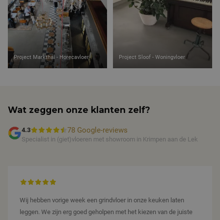
Google 
de website
om de s
gebruikt en
te beh
over
eventuele
advertenties
die de
eindgebruiker
heeft gezien
Project Markthal - Horecavloer
Project Sloof - Woningvloer
voordat hij
de genoemde
website
bezocht.
Wat zeggen onze klanten zelf?
78 Google-reviews
4.3
Specialist in (giet)vloeren met showroom in Krimpen aan de Lek
Wij hebben vorige week een grindvloer in onze keuken laten
leggen. We zijn erg goed geholpen met het kiezen van de juiste